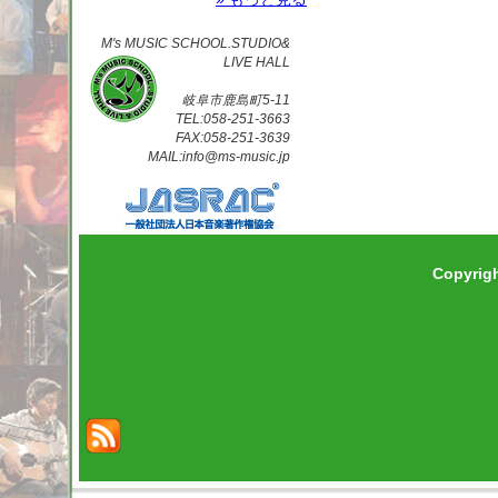
M's MUSIC SCHOOL.STUDIO&
LIVE HALL
岐阜市鹿島町5-11
TEL:058-251-3663
FAX:058-251-3639
MAIL:info@ms-music.jp
Copyrig