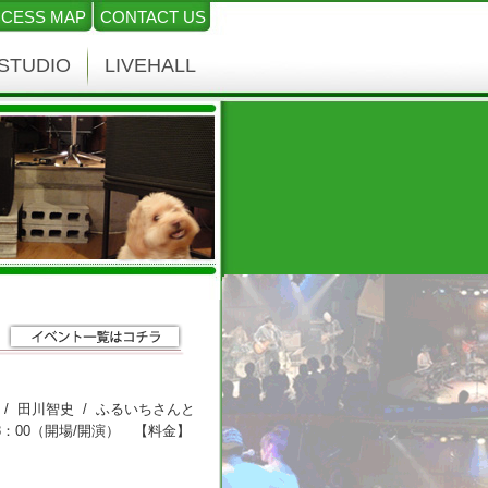
CESS MAP
CONTACT US
STUDIO
LIVEHALL
出演】うたき / 田川智史 / ふるいちさんと
18：00（開場/開演） 【料金】