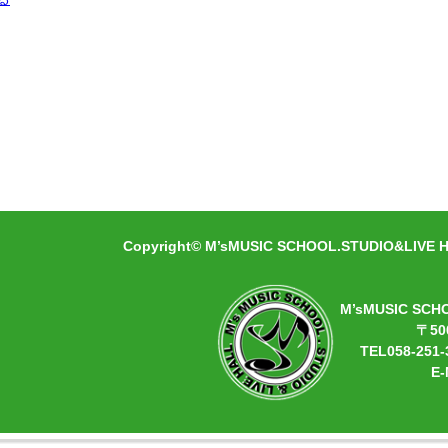
Copyright© M’sMUSIC SCHOOL.STUDIO&LIVE HA
M’sMUSIC SCH
〒50
TEL058-251-
E