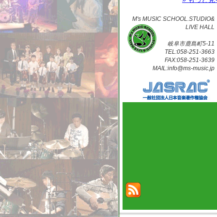
M's MUSIC SCHOOL.STUDIO&
LIVE HALL
岐阜市鹿島町5-11
TEL:058-251-3663
FAX:058-251-3639
MAIL:info@ms-music.jp