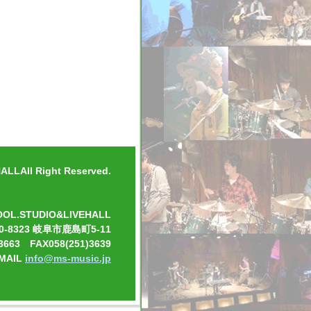
LLAll Right Reserved.
OOL.STUDIO&LIVEHALL
0-8323 岐阜市鹿島町5-11
3663 FAX058(251)3639
-MAIL
info@ms-music.jp