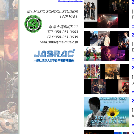
[
M's MUSIC SCHOOL.STUDIO&
LIVE HALL
岐阜市鹿島町5-11
TEL:058-251-3663
FAX:058-251-3639
MAIL:info@ms-music.jp
[