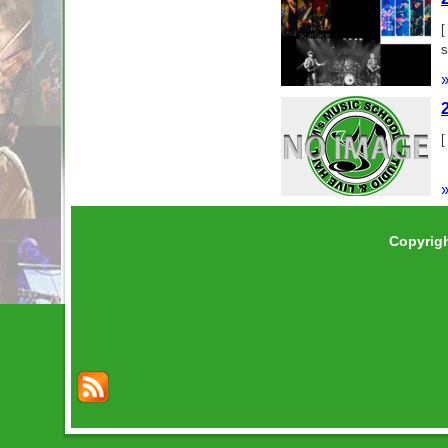
[
[
Copyrig