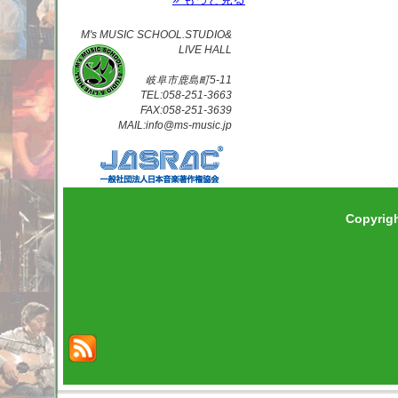
M's MUSIC SCHOOL.STUDIO&
LIVE HALL
岐阜市鹿島町5-11
TEL:058-251-3663
FAX:058-251-3639
MAIL:info@ms-music.jp
Copyrig